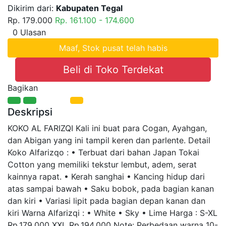
Dikirim dari:
Kabupaten Tegal
Rp. 179.000
Rp. 161.100 - 174.600
0 Ulasan
Maaf, Stok pusat telah habis
Beli di Toko Terdekat
Bagikan
Deskripsi
KOKO AL FARIZQI
Kali ini buat para Cogan, Ayahgan,
dan Abigan yang ini tampil keren dan parlente.
Detail
Koko Alfarizqo :
• Terbuat dari bahan Japan Tokai
Cotton yang memiliki tekstur lembut, adem, serat
kainnya rapat.
• Kerah sanghai
• Kancing hidup dari
atas sampai bawah
• Saku bobok, pada bagian kanan
dan kiri
• Variasi lipit pada bagian depan kanan dan
kiri
Warna Alfarizqi :
• White
• Sky
• Lime
Harga :
S-XL
Rp.179.000
XXL Rp.194.000
Note:
Perbedaan warna 10-