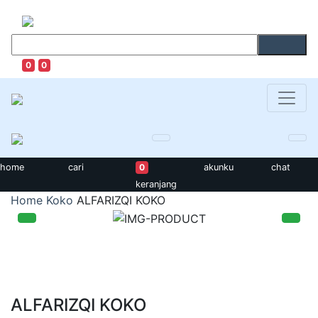
0
0
home
cari
0
akunku
chat
keranjang
Home
Koko
ALFARIZQI KOKO
ALFARIZQI KOKO