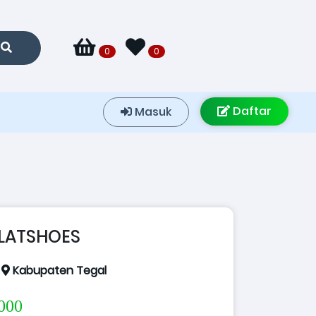
0
0
Daftar
Masuk
FLATSHOES
:
Kabupaten Tegal
000