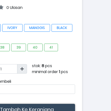
0 Ulasan
IVORY
MANGGIS
BLACK
38
39
40
41
stok:
8
pcs
minimal order
1
pcs
embeli
Tambah Ke Keranjang