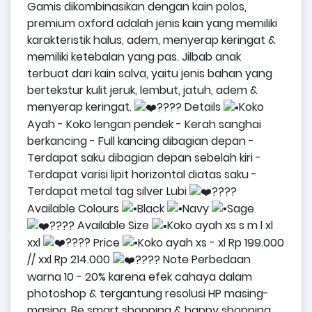
Gamis dikombinasikan dengan kain polos,
premium oxford adalah jenis kain yang memiliki
karakteristik halus, adem, menyerap keringat &
memiliki ketebalan yang pas.
Jilbab anak
terbuat dari kain salva, yaitu jenis bahan yang
bertekstur kulit jeruk, lembut, jatuh, adem &
menyerap keringat.
Details
Koko
Ayah
- Koko lengan pendek
- Kerah sanghai
berkancing
- Full kancing dibagian depan
-
Terdapat saku dibagian depan sebelah kiri
-
Terdapat varisi lipit horizontal diatas saku
-
Terdapat metal tag silver Lubi
Available Colours
Black
Navy
Sage
Available Size
Koko ayah xs s m l xl
xxl
Price
Koko ayah xs - xl Rp 199.000
// xxl Rp 214.000
Note
Perbedaan
warna 10 - 20% karena efek cahaya dalam
photoshop & tergantung resolusi HP masing-
masing.
Be smart shopping & happy shopping