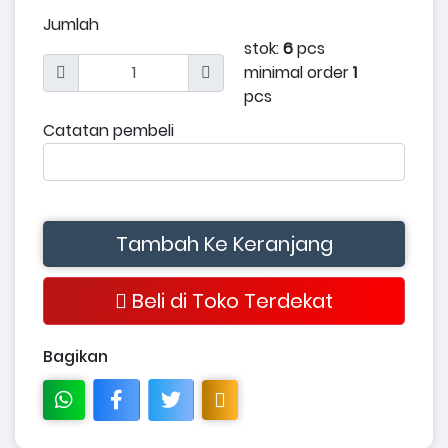
Jumlah
stok:
6
pcs
minimal order
1
pcs
Catatan pembeli
Tambah Ke Keranjang
Beli di Toko Terdekat
Bagikan