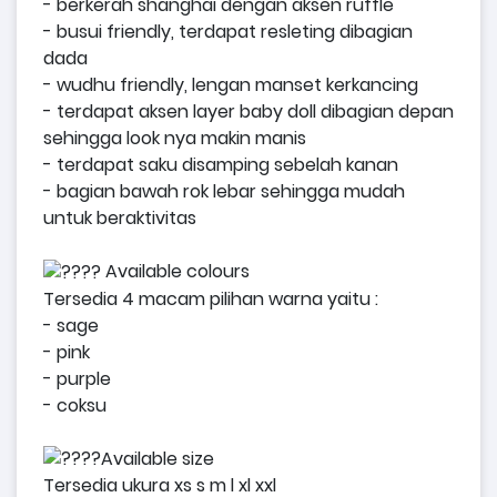
- berkerah shanghai dengan aksen ruffle
- busui friendly, terdapat resleting dibagian
dada
- wudhu friendly, lengan manset kerkancing
- terdapat aksen layer baby doll dibagian depan
sehingga look nya makin manis
- terdapat saku disamping sebelah kanan
- bagian bawah rok lebar sehingga mudah
untuk beraktivitas
Available colours
Tersedia 4 macam pilihan warna yaitu :
- sage
- pink
- purple
- coksu
Available size
Tersedia ukura xs s m l xl xxl