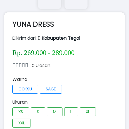
YUNA DRESS
Dikirim dari:
Kabupaten Tegal
Rp. 269.000 - 289.000
0 Ulasan
Warna
COKSU
SAGE
Ukuran
XS
S
M
L
XL
XXL