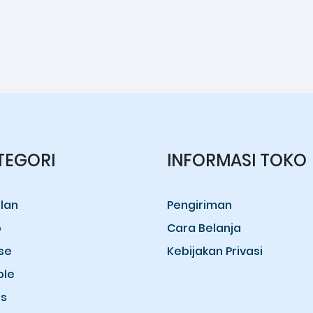
TEGORI
INFORMASI TOKO
lan
Pengiriman
o
Cara Belanja
se
Kebijakan Privasi
ple
s