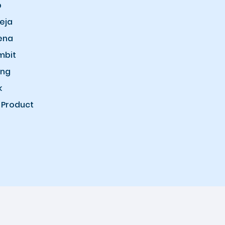
b
eja
ena
mbit
ung
k
 Product
Copyright © 2026 Lubifashion.id