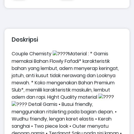
Deskripsi
Couple Chemisty
Material :
* Gamis
memakai Bahan Flowly Fafadi* karakteristik
bahan yang lembut, adem menyerap keringat,
jatuh, anti kusut tidak nerawang dan Looknya
mewah.
* Koko mengenakan Bahan Premium
Slub*, memilili karakteristik maskulin, lembut
adem dan rapi. Hight Quality material
Detail Gamis
• Busui friendly,
menggunakan ritsleting pada bagian depan.
•
Wudhu friendly, lengan karet elastis
• Kerah
sanghai
• Two piece look
• Outer menyatu
dengan gamis
• Terdapat Saku pada sisi kanan
•