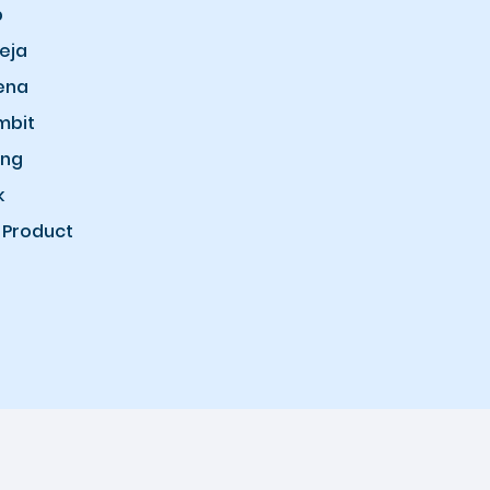
b
eja
ena
mbit
ung
k
 Product
Copyright © 2026 Lubifashion.id