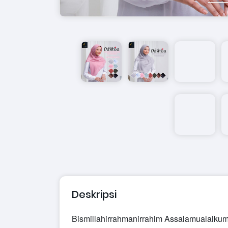
Deskripsi
Bismillahirrahmanirrahim
Assalamualaikum