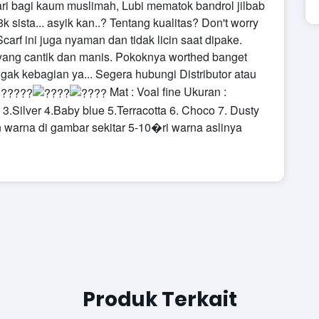
ari bagi kaum muslimah, Lubi mematok bandrol jilbab
k sista... asyik kan..?
Tentang kualitas?
Don't worry
arf ini juga nyaman dan tidak licin saat dipake.
 yang cantik dan manis. Pokoknya worthed banget
gak kebagian ya...
Segera hubungi Distributor atau
Mat :
Voal fine
Ukuran :
e
3.Silver
4.Baby blue
5.Terracotta
6. Choco
7. Dusty
 warna di gambar sekitar 5-10�ri warna aslinya
Produk Terkait