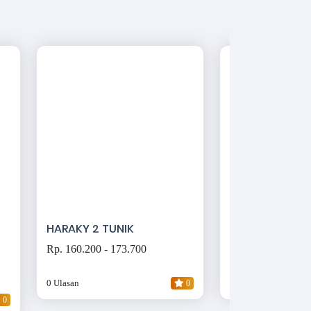
HARAKY 2 TUNIK
ETERNA COUPL
Rp. 160.200 - 173.700
Rp. 170.100 - 183
0 Ulasan
0
0 Ulasan
0