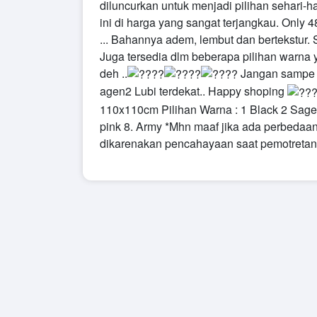
diluncurkan untuk menjadi pilihan sehari-h
ini di harga yang sangat terjangkau. Only 48
...
Bahannya adem, lembut dan bertekstur. Sc
Juga tersedia dlm beberapa pilihan warna
deh ..
Jangan sampe 
agen2 Lubi terdekat..
Happy shoping
110x110cm
Pilihan Warna :
1 Black
2 Sag
pink
8. Army
*Mhn maaf jika ada perbedaan
dikarenakan pencahayaan saat pemotretan