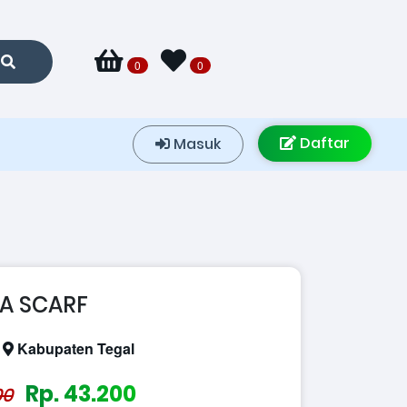
0
0
Daftar
Masuk
A SCARF
:
Kabupaten Tegal
Rp. 43.200
00