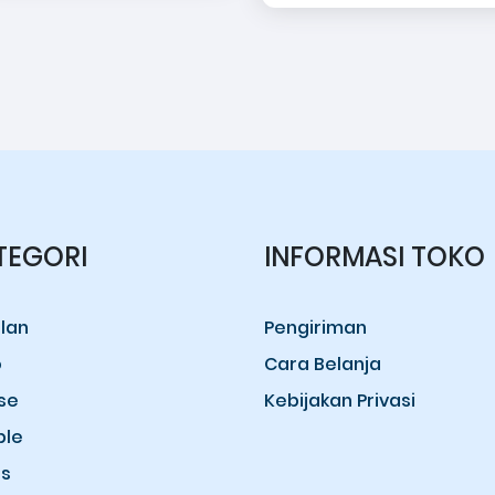
TEGORI
INFORMASI TOKO
lan
Pengiriman
o
Cara Belanja
se
Kebijakan Privasi
ple
s