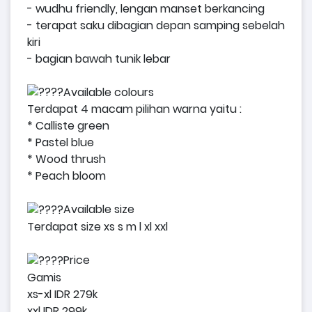
- wudhu friendly, lengan manset berkancing
- terapat saku dibagian depan samping sebelah
kiri
- bagian bawah tunik lebar
Available colours
Terdapat 4 macam pilihan warna yaitu :
* Calliste green
* Pastel blue
* Wood thrush
* Peach bloom
Available size
Terdapat size xs s m l xl xxl
Price
Gamis
xs-xl IDR 279k
xxl IDR 299k