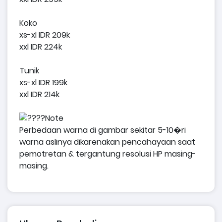
Koko
xs-xl IDR 209k
xxl IDR 224k
Tunik
xs-xl IDR 199k
xxl IDR 214k
Note
Perbedaan warna di gambar sekitar 5-10�ri
warna aslinya dikarenakan pencahayaan saat
pemotretan & tergantung resolusi HP masing-
masing.