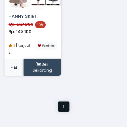
HANNY SKIRT
Rp. 159.000
10%
Rp. 143.100
|
terjual
Wishlist
5
21
Beli
+
Sekarang
1