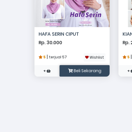
HAFA SERIN CIPUT
KIA
Rp. 30.000
Rp. 
|
5
terjual 57
5
Wishlist
Beli Sekarang
+
+