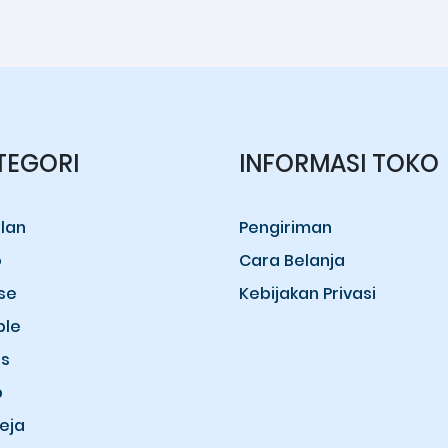
TEGORI
INFORMASI TOKO
lan
Pengiriman
o
Cara Belanja
se
Kebijakan Privasi
ple
s
b
eja