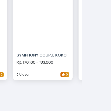
SYMPHONY COUPLE KOKO
ROMANSA COU
Rp. 170.100 - 183.600
Rp. 242.100 - 2
0
0 Ulasan
0
1 Ulasan