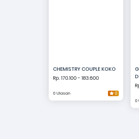
CHEMISTRY COUPLE KOKO
G
D
Rp. 170.100 - 183.600
R
0 Ulasan
0
0