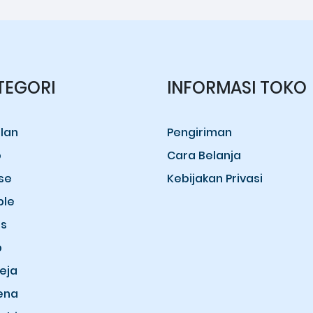
TEGORI
INFORMASI TOKO
lan
Pengiriman
o
Cara Belanja
se
Kebijakan Privasi
ple
s
b
eja
ena