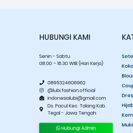
HUBUNGI KAMI
KA
Senin - Sabtu
Sete
08.00 – 16.30 WIB (Hari Kerja)
Kok
Blou
0895324606962
Cou
@lubi.fashion.official
Dres
indonesialubi@gmail.com
Hija
Ds. Pacul Kec. Talang Kab.
Tegal - Jawa Tengah
Kem
Muk
Hubungi Admin