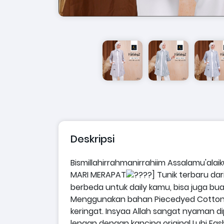
Deskripsi
Bismillahirrahmanirrahiim
Assalamu'alaik
MARI MERAPAT
]
Tunik terbaru dar
berbeda untuk daily kamu, bisa juga bu
Menggunakan bahan Piecedyed Cotton,
keringat. Insyaa Allah sangat nyaman di
lengan dengan kancing original Lubi Fas