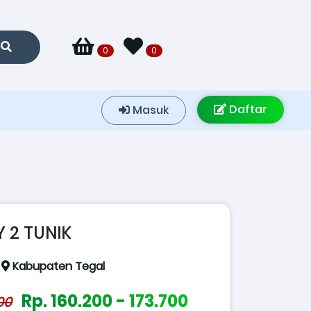
0
0
Daftar
Masuk
 2 TUNIK
:
Kabupaten Tegal
Rp. 160.200 - 173.700
00