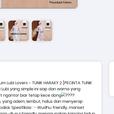
um Lubi Lovers
~
TUNIK HARAKY 2
[PECINTA TUNIK
i Lubi yang simple ini siap dan warna yang
at ngantor biar tetap kece dong
 yang adem, lembut, halus dan menyerap
pakai.
Spesifikasi :
- Wudhu friendly, manset
hion
-Busui Friendly, menggunakan kancing hidup